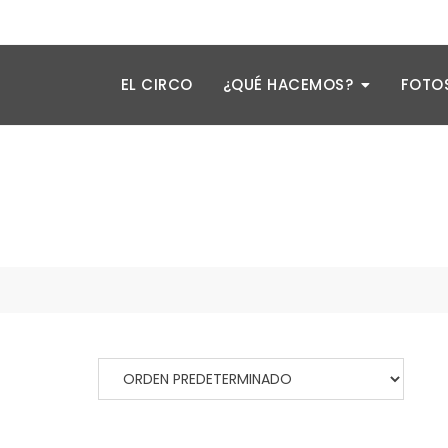
ar
Estamos en el Abasto, CABA
EL CIRCO
¿QUÉ HACEMOS?
FOTOS