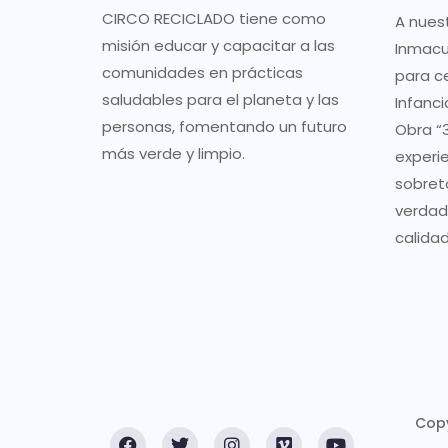
5
CIRCO RECICLADO tiene como
A nues
misión educar y capacitar a las
Inmacu
comunidades en prácticas
para ce
saludables para el planeta y las
Infanci
personas, fomentando un futuro
Obra “3
más verde y limpio.
experi
sobret
verdad
calidad
Copy