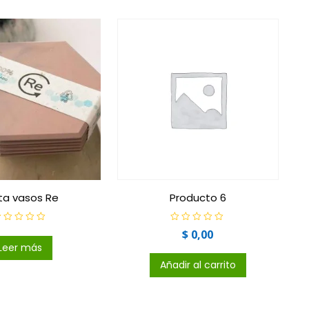
ta vasos Re
Producto 6
V
$
0,00
a
l
Leer más
o
r
Añadir al carrito
a
d
o
c
o