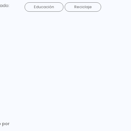
lado:
Educación
Reciclaje
o por