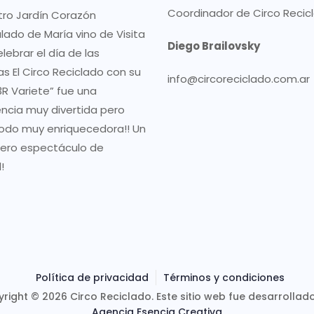
Coordinador de Circo Recic
tro Jardín Corazón
lado de María vino de Visita
Diego Brailovsky
lebrar el día de las
as El Circo Reciclado con su
info@circoreciclado.com.ar
R Variete” fue una
encia muy divertida pero
odo muy enriquecedora!! Un
ero espectáculo de
!
Política de privacidad
Términos y condiciones
right © 2026 Circo Reciclado. Este sitio web fue desarrollad
Agencia Esencia Creativa