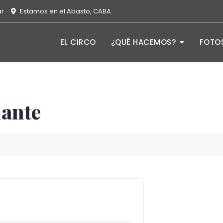
ar
Estamos en el Abasto, CABA
EL CIRCO
¿QUÉ HACEMOS?
FOTOS
iante