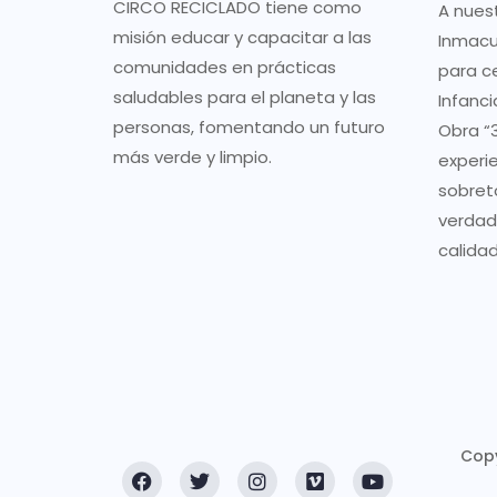
CIRCO RECICLADO tiene como
A nues
misión educar y capacitar a las
Inmacu
comunidades en prácticas
para ce
saludables para el planeta y las
Infanci
personas, fomentando un futuro
Obra “3
más verde y limpio.
experi
sobret
verdad
calidad
Copy