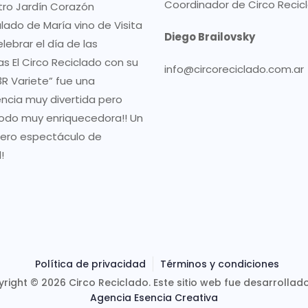
Coordinador de Circo Recic
tro Jardín Corazón
lado de María vino de Visita
Diego Brailovsky
lebrar el día de las
as El Circo Reciclado con su
info@circoreciclado.com.ar
R Variete” fue una
encia muy divertida pero
odo muy enriquecedora!! Un
ero espectáculo de
!
Política de privacidad
Términos y condiciones
right © 2026 Circo Reciclado. Este sitio web fue desarrollad
Agencia Esencia Creativa